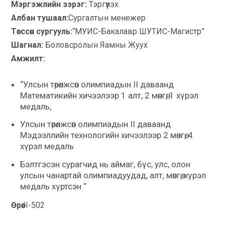
Мэргэжлийн зэрэг:
Тэргүүлэх
Албан тушаал:
Сургалтын менежер
Төгссөн сургууль:
“МУИС-Бакалавр ШУТИС-Магистр”
Шагнал:
Боловсролын Яамны Жуух
Амжилт:
“Улсын төрөлжсөн олимпиадын II даваанд
Математикийн хичээлээр 1 алт, 2 мөнгө, 1 хүрэл
медаль,
Улсын төрөлжсөн олимпиадын II даваанд
Мэдээллийн технологийн хичээлээр 2 мөнгө, 4
хүрэл медаль
Бэлтгэсэн сурагчид нь аймаг, бүс, улс, олон
улсын чанартай олимпиадуудад, алт, мөнгө, хүрэл
медаль хүртсэн “
Өрөө:
II-502