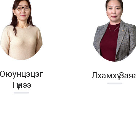
Оюунцэцэг
Лхамхүү Зая
Түмээ