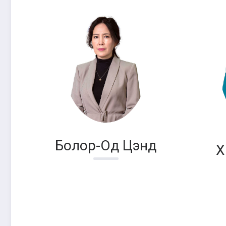
Болор-Од Цэнд
Х