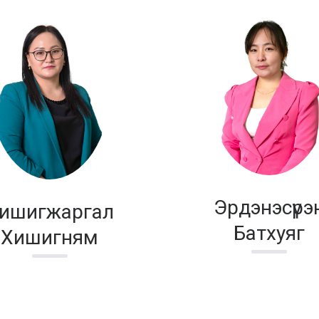
Эрдэнэсүрэ
ишигжаргал
Батхуяг
Хишигням