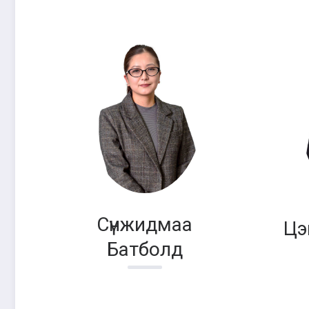
Сүнжидмаа
Цэ
Батболд