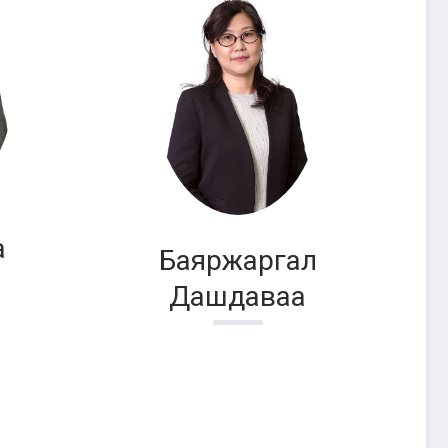
а
Баяржаргал
Дашдаваа