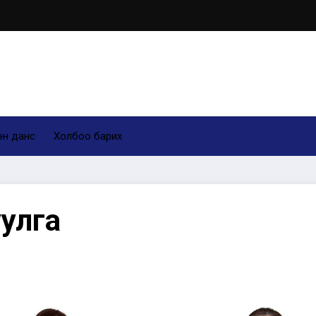
н данс
Холбоо барих
улга