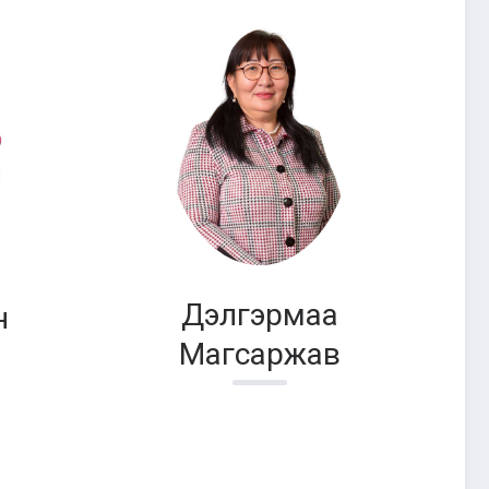
Дэлгэрмаа
н
Магсаржав